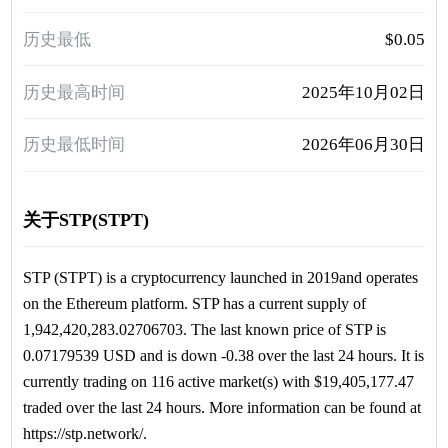
历史最低
$0.05
历史最高时间
2025年10月02日
历史最低时间
2026年06月30日
关于STP(STPT)
STP (STPT) is a cryptocurrency launched in 2019and operates
on the Ethereum platform. STP has a current supply of
1,942,420,283.02706703. The last known price of STP is
0.07179539 USD and is down -0.38 over the last 24 hours. It is
currently trading on 116 active market(s) with $19,405,177.47
traded over the last 24 hours. More information can be found at
https://stp.network/.