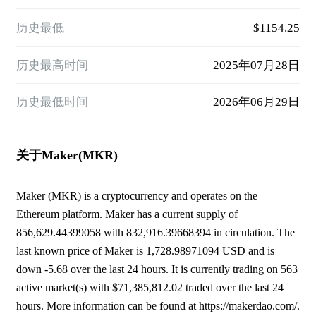
历史最低
$1154.25
历史最高时间
2025年07月28日
历史最低时间
2026年06月29日
关于Maker(MKR)
Maker (MKR) is a cryptocurrency and operates on the
Ethereum platform. Maker has a current supply of
856,629.44399058 with 832,916.39668394 in circulation. The
last known price of Maker is 1,728.98971094 USD and is
down -5.68 over the last 24 hours. It is currently trading on 563
active market(s) with $71,385,812.02 traded over the last 24
hours. More information can be found at https://makerdao.com/.