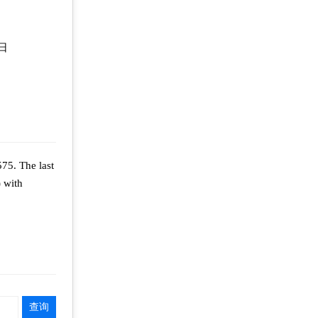
5日
75. The last
) with