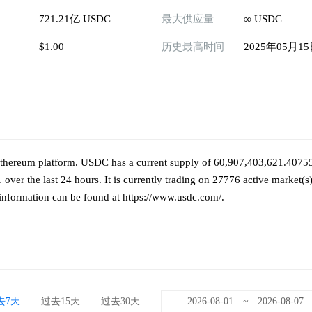
721.21亿 USDC
最大供应量
∞ USDC
$1.00
历史最高时间
2025年05月1
thereum platform. USDC has a current supply of 60,907,403,621.40755
er the last 24 hours. It is currently trading on 27776 active market(s
information can be found at https://www.usdc.com/.
去7天
过去15天
过去30天
~