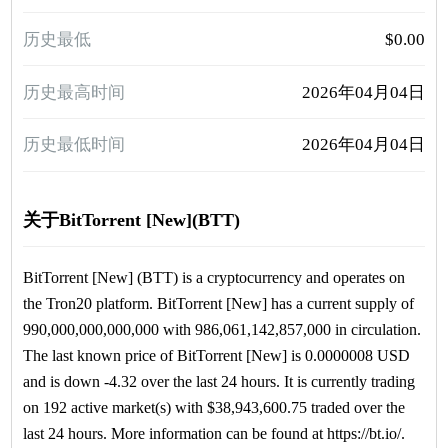
历史最低
$0.00
历史最高时间
2026年04月04日
历史最低时间
2026年04月04日
关于BitTorrent [New](BTT)
BitTorrent [New] (BTT) is a cryptocurrency and operates on
the Tron20 platform. BitTorrent [New] has a current supply of
990,000,000,000,000 with 986,061,142,857,000 in circulation.
The last known price of BitTorrent [New] is 0.0000008 USD
and is down -4.32 over the last 24 hours. It is currently trading
on 192 active market(s) with $38,943,600.75 traded over the
last 24 hours. More information can be found at https://bt.io/.